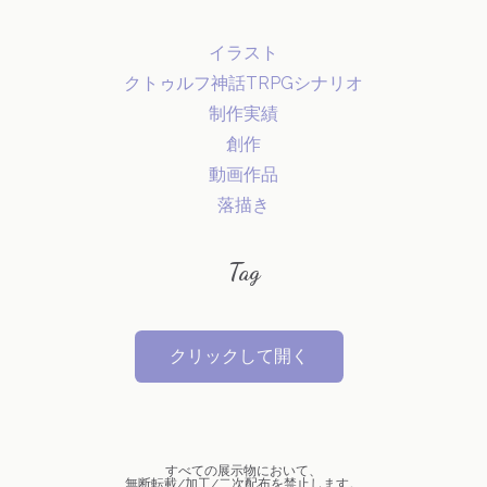
イラスト
クトゥルフ神話TRPGシナリオ
制作実績
創作
動画作品
落描き
Tag
クリックして開く
オリジナル
VOCALOID
すべての展示物において、
無断転載/加工/二次配布を禁止します。