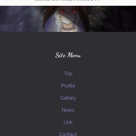
弱音ハク(VOCALOID)
創作キャラクター
mythred-ミスリド-
ソウスケ(ミスリド)
プリンセスナイト
ジョジョの奇妙な冒険
幕末志士
MIDNIGHTさんのひと達
カイト(ミスリド)
スギル(ミスリド)
Site Menu
ハルカ(ミスリド)
坂本竜馬(幕末志士)
Top
MIDNIGHTさんの嫁さん
Fateシリーズ
Profile
西郷隆盛(幕末志士)
Gallery
カグヤヒメノミコト(プリナイ)
News
MIDNIGHTさんのビーム野郎さん
Link
花京院典明(ジョジョの奇妙な冒険)
Contact