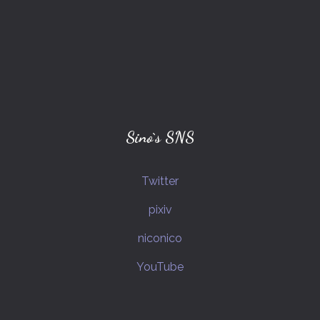
空条承太郎(ジョジョの奇妙な冒険)
ポケットモンスター
トワコ(ミスリド)
ナポリの男たち
グレーテル(プリナイ)
hacchi(ゲーム実況者)
シロウ(ミスリド)
メイ(ミスリド)
ドット絵
Sino`s SNS
ジャック・オ・蘭たん(ゲーム実況者)
Twitter
すぎる(ゲーム実況者)
pixiv
IDOLM@STERシリーズ
shu3(ゲーム実況者)
niconico
CoC_PLキャラクター
YouTube
CoC_NPCキャラクター
クレハ(ミスリド)
虹村億泰(ジョジョの奇妙な冒険)