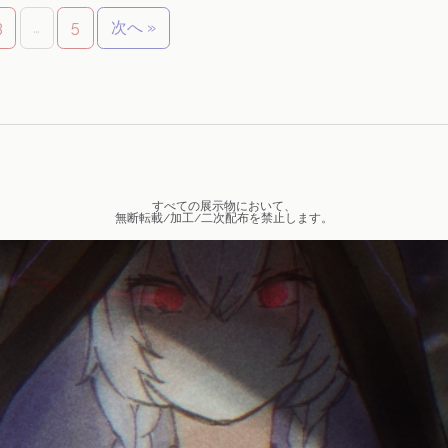
3
…
5
次へ »
すべての展示物において、
無断転載/加工/二次配布を禁止します。