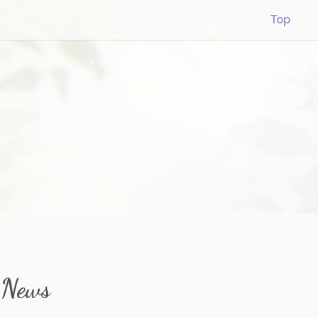
Top
News