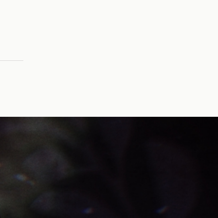
カグヤヒメノミコト(プリナイ)
MIDNIGHTさんのビーム野郎さん
花京院典明(ジョジョの奇妙な冒険)
空条承太郎(ジョジョの奇妙な冒険)
ポケットモンスター
トワコ(ミスリド)
ナポリの男たち
グレーテル(プリナイ)
hacchi(ゲーム実況者)
シロウ(ミスリド)
メイ(ミスリド)
ドット絵
ジャック・オ・蘭たん(ゲーム実況者)