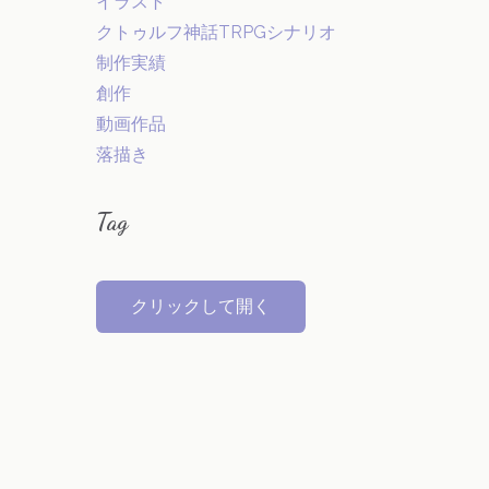
イラスト
クトゥルフ神話TRPGシナリオ
制作実績
創作
動画作品
落描き
Tag
クリックして開く
オリジナル
VOCALOID
弱音ハク(VOCALOID)
創作キャラクター