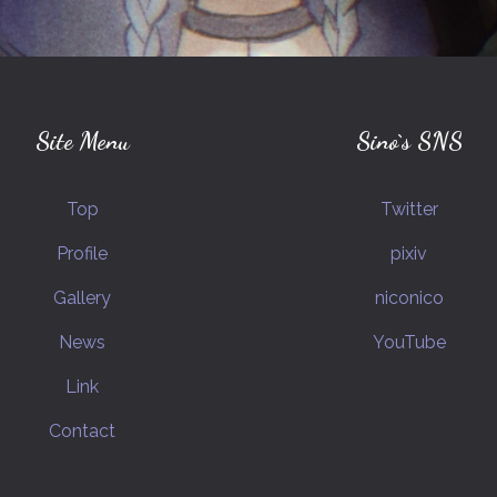
Site Menu
Sino`s SNS
Top
Twitter
Profile
pixiv
Gallery
niconico
News
YouTube
Link
Contact