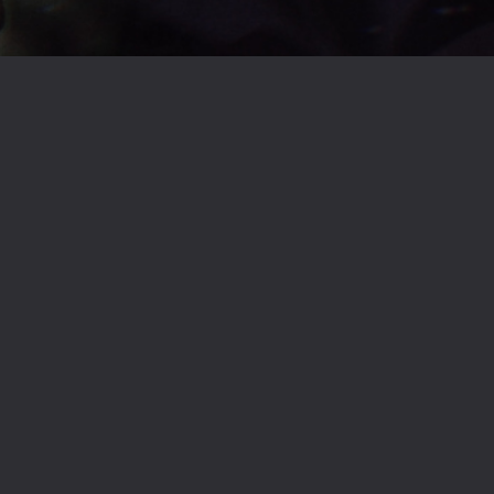
すぎる(ゲーム実況者)
IDOLM@STERシリーズ
shu3(ゲーム実況者)
CoC_PLキャラクター
CoC_NPCキャラクター
クレハ(ミスリド)
虹村億泰(ジョジョの奇妙な冒険)
初音ミク(VOCALOID)
ヘンゼル(プリナイ)
風景
美剣咲夜(学園ハンサム)
織田信長(fate)
学園ハンサム