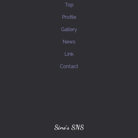
Top
MIDNIGHTさんの嫁さん
Fateシリーズ
Profile
西郷隆盛(幕末志士)
Gallery
カグヤヒメノミコト(プリナイ)
News
MIDNIGHTさんのビーム野郎さん
Link
花京院典明(ジョジョの奇妙な冒険)
Contact
空条承太郎(ジョジョの奇妙な冒険)
ポケットモンスター
トワコ(ミスリド)
ナポリの男たち
グレーテル(プリナイ)
hacchi(ゲーム実況者)
シロウ(ミスリド)
メイ(ミスリド)
ドット絵
Sino`s SNS
ジャック・オ・蘭たん(ゲーム実況者)