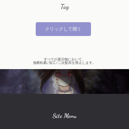
Tag
クリックして開く
オリジナル
VOCALOID
すべての展示物において、
無断転載/加工/二次配布を禁止します。
弱音ハク(VOCALOID)
創作キャラクター
mythred-ミスリド-
ソウスケ(ミスリド)
プリンセスナイト
ジョジョの奇妙な冒険
幕末志士
MIDNIGHTさんのひと達
カイト(ミスリド)
スギル(ミスリド)
Site Menu
ハルカ(ミスリド)
坂本竜馬(幕末志士)