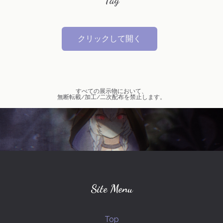
Tag
クリックして開く
オリジナル
VOCALOID
すべての展示物において、
無断転載/加工/二次配布を禁止します。
弱音ハク(VOCALOID)
創作キャラクター
mythred-ミスリド-
ソウスケ(ミスリド)
プリンセスナイト
ジョジョの奇妙な冒険
幕末志士
MIDNIGHTさんのひと達
カイト(ミスリド)
スギル(ミスリド)
Site Menu
ハルカ(ミスリド)
坂本竜馬(幕末志士)
Top