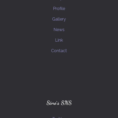
MIDNIGHTさんの嫁さん
Fateシリーズ
Profile
西郷隆盛(幕末志士)
Gallery
カグヤヒメノミコト(プリナイ)
News
MIDNIGHTさんのビーム野郎さん
Link
花京院典明(ジョジョの奇妙な冒険)
Contact
空条承太郎(ジョジョの奇妙な冒険)
ポケットモンスター
トワコ(ミスリド)
ナポリの男たち
グレーテル(プリナイ)
hacchi(ゲーム実況者)
シロウ(ミスリド)
メイ(ミスリド)
ドット絵
Sino`s SNS
ジャック・オ・蘭たん(ゲーム実況者)