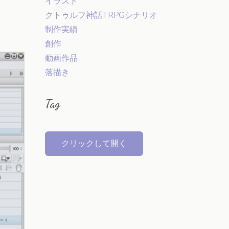
イラスト
クトゥルフ神話TRPGシナリオ
制作実績
創作
動画作品
落描き
Tag
クリックして開く
オリジナル
VOCALOID
弱音ハク(VOCALOID)
創作キャラクター