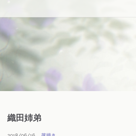
織田姉弟
2018/06/16
落描き