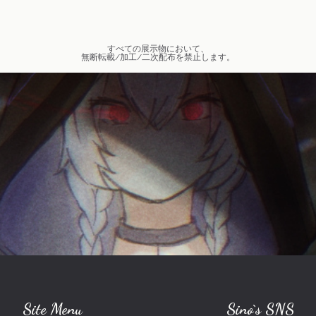
すべての展示物において、
無断転載/加工/二次配布を禁止します。
Site Menu
Sino`s SNS