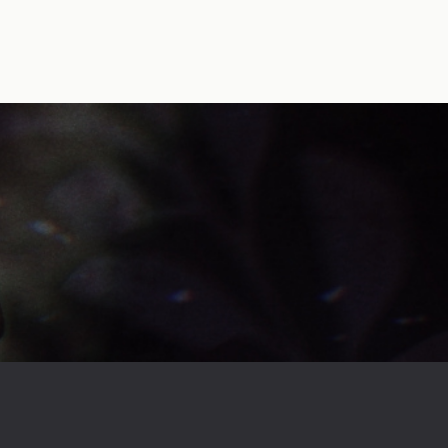
ビッグ・ファイア(ジャイアントロボ)
あざ恋
セブン(FF零式)
FF零式
プリパラ
東堂シオン(プリパラ)
約束のネバーランド
ノーマン(約束のネバーランド)
真壁瑞希(アイマス)
クトゥルフ神話TRPG
鬱先生(我々だ！)
ロボロ(我々だ！)
コネシマ(我々だ！)
ゾム(我々だ！)
エーミール(我々だ！)