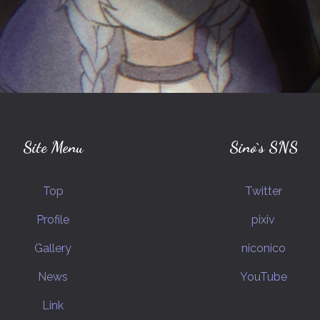
Site Menu
Sino`s SNS
Top
Twitter
Profile
pixiv
Gallery
niconico
News
YouTube
Link