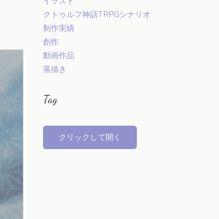
イラスト
クトゥルフ神話TRPGシナリオ
制作実績
創作
動画作品
落描き
Tag
クリックして開く
オリジナル
VOCALOID
弱音ハク(VOCALOID)
創作キャラクター