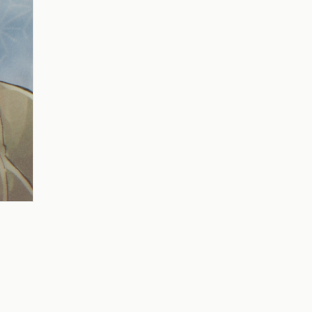
mythred-ミスリド-
ソウスケ(ミスリド)
プリンセスナイト
ジョジョの奇妙な冒険
幕末志士
MIDNIGHTさんのひと達
カイト(ミスリド)
スギル(ミスリド)
ハルカ(ミスリド)
坂本竜馬(幕末志士)
MIDNIGHTさんの嫁さん
Fateシリーズ
西郷隆盛(幕末志士)