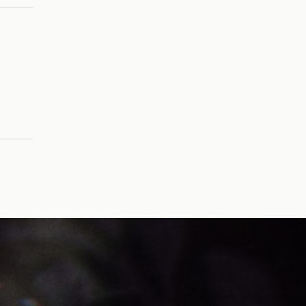
エドモン・ダンテス(fate)
けものフレンズ
Ryusei★さんのエレナさん
屍野シノネ(VTuber)
9S(NieR:Automata)
ネズ(ポケモン)
キバナ(ポケモン剣盾)
A3!
佐久間咲也(A3!)
美少女戦士セーラームーン
セーラームーン(美少女戦士セーラームー
ン)
ジャイアントロボ_THE_ANIMATION_~
地球が静止する日~