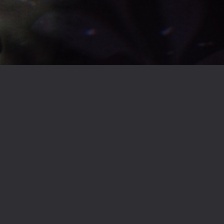
ビッグ・ファイア(ジャイアントロボ)
あざ恋
セブン(FF零式)
FF零式
プリパラ
東堂シオン(プリパラ)
約束のネバーランド
ノーマン(約束のネバーランド)
真壁瑞希(アイマス)
クトゥルフ神話TRPG
鬱先生(我々だ！)
ロボロ(我々だ！)
コネシマ(我々だ！)
ゾム(我々だ！)
エーミール(我々だ！)