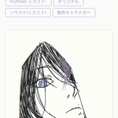
mythred-ミスリド-
オリジナル
ソウスケ(ミスリド)
創作キャラクター