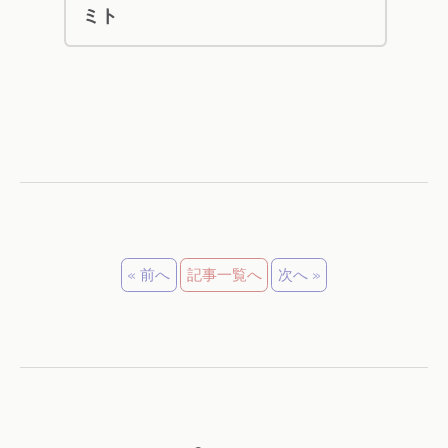
ミト
« 前へ
記事一覧へ
次へ »