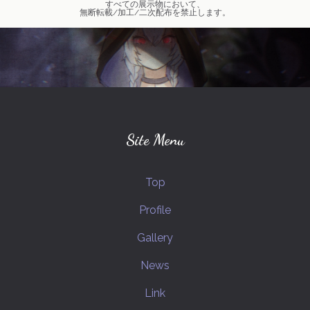
すべての展示物において、
無断転載/加工/二次配布を禁止します。
弱音ハク(VOCALOID)
創作キャラクター
mythred-ミスリド-
ソウスケ(ミスリド)
プリンセスナイト
ジョジョの奇妙な冒険
幕末志士
MIDNIGHTさんのひと達
カイト(ミスリド)
スギル(ミスリド)
Site Menu
ハルカ(ミスリド)
坂本竜馬(幕末志士)
Top
MIDNIGHTさんの嫁さん
Fateシリーズ
Profile
西郷隆盛(幕末志士)
Gallery
カグヤヒメノミコト(プリナイ)
News
MIDNIGHTさんのビーム野郎さん
Link
花京院典明(ジョジョの奇妙な冒険)