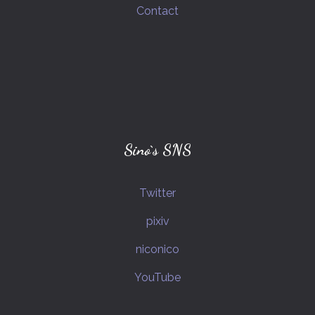
Contact
空条承太郎(ジョジョの奇妙な冒険)
ポケットモンスター
トワコ(ミスリド)
ナポリの男たち
グレーテル(プリナイ)
hacchi(ゲーム実況者)
シロウ(ミスリド)
メイ(ミスリド)
ドット絵
Sino`s SNS
ジャック・オ・蘭たん(ゲーム実況者)
Twitter
すぎる(ゲーム実況者)
pixiv
IDOLM@STERシリーズ
shu3(ゲーム実況者)
niconico
CoC_PLキャラクター
YouTube
CoC_NPCキャラクター
クレハ(ミスリド)