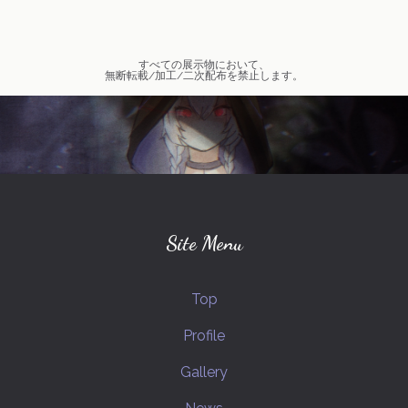
オリジナル
VOCALOID
すべての展示物において、
無断転載/加工/二次配布を禁止します。
弱音ハク(VOCALOID)
創作キャラクター
mythred-ミスリド-
ソウスケ(ミスリド)
プリンセスナイト
ジョジョの奇妙な冒険
幕末志士
MIDNIGHTさんのひと達
カイト(ミスリド)
スギル(ミスリド)
Site Menu
ハルカ(ミスリド)
坂本竜馬(幕末志士)
Top
MIDNIGHTさんの嫁さん
Fateシリーズ
Profile
西郷隆盛(幕末志士)
Gallery
カグヤヒメノミコト(プリナイ)