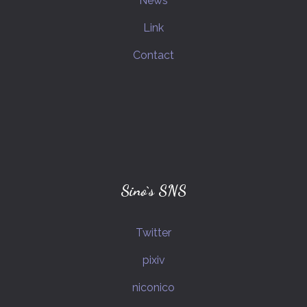
News
MIDNIGHTさんのビーム野郎さん
Link
花京院典明(ジョジョの奇妙な冒険)
Contact
空条承太郎(ジョジョの奇妙な冒険)
ポケットモンスター
トワコ(ミスリド)
ナポリの男たち
グレーテル(プリナイ)
hacchi(ゲーム実況者)
シロウ(ミスリド)
メイ(ミスリド)
ドット絵
Sino`s SNS
ジャック・オ・蘭たん(ゲーム実況者)
Twitter
すぎる(ゲーム実況者)
pixiv
IDOLM@STERシリーズ
shu3(ゲーム実況者)
niconico
CoC_PLキャラクター