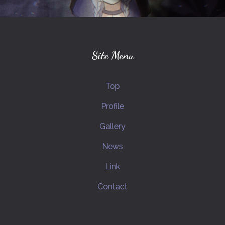
プリンセスナイト
ジョジョの奇妙な冒険
幕末志士
MIDNIGHTさんのひと達
カイト(ミスリド)
スギル(ミスリド)
Site Menu
ハルカ(ミスリド)
坂本竜馬(幕末志士)
Top
MIDNIGHTさんの嫁さん
Fateシリーズ
Profile
西郷隆盛(幕末志士)
Gallery
カグヤヒメノミコト(プリナイ)
News
MIDNIGHTさんのビーム野郎さん
Link
花京院典明(ジョジョの奇妙な冒険)
Contact
空条承太郎(ジョジョの奇妙な冒険)
ポケットモンスター
トワコ(ミスリド)