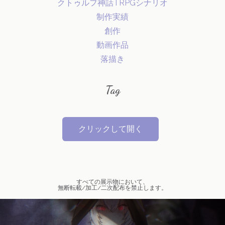
クトゥルフ神話TRPGシナリオ
制作実績
創作
動画作品
落描き
Tag
クリックして開く
オリジナル
VOCALOID
すべての展示物において、
無断転載/加工/二次配布を禁止します。
弱音ハク(VOCALOID)
創作キャラクター
mythred-ミスリド-
ソウスケ(ミスリド)