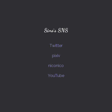
ナポリの男たち
グレーテル(プリナイ)
hacchi(ゲーム実況者)
シロウ(ミスリド)
メイ(ミスリド)
ドット絵
Sino`s SNS
ジャック・オ・蘭たん(ゲーム実況者)
Twitter
すぎる(ゲーム実況者)
pixiv
IDOLM@STERシリーズ
shu3(ゲーム実況者)
niconico
CoC_PLキャラクター
YouTube
CoC_NPCキャラクター
クレハ(ミスリド)
虹村億泰(ジョジョの奇妙な冒険)
初音ミク(VOCALOID)
ヘンゼル(プリナイ)